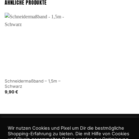
ÄHNLICHE PRODUKTE
Schneidermaßband – 1,5m –
Schwarz
9,90
€
Analysieren Sie Marktdaten, geben Sie Entscheidungshilfe
Wir nutzen Cookies und Pixel um Dir die bestmögliche
Shopping-Erfahrung zu bieten. Die mit Hilfe von Cookies
ZAHLUNGSARTEN
VERSANDARTEN
WIDERRUFSBELEHRUNG