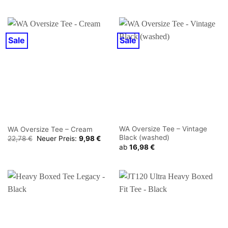
Sale
Sale
WA Oversize Tee – Vintage
WA Oversize Tee – Cream
Black (washed)
Ursprünglicher
Aktueller
22,78
€
Neuer Preis:
9,98
€
Preis
Preis
ab
16,98
€
war:
ist:
22,78 €
9,98 €.