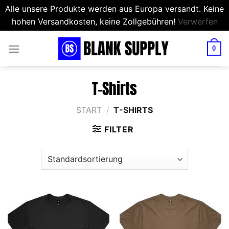
Alle unsere Produkte werden aus Europa versandt. Keine
hohen Versandkosten, keine Zollgebühren!
Verwerfen
Zum
Inhalt
0
springen
T-Shirts
START
/
T-SHIRTS
FILTER